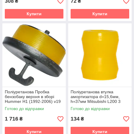
308
72
₴
₴
Купити
Купити
Поліуретанова Пробка
Поліуретанова втулка
бензобаку верхня в зборі
амортизатора d=15,6мм,
Hummer H1 (1992-2006) v19
h=37мм Mitsubishi L200 3
gen. (K60T) Пікап (1996-
Готово до відправки
Готово до відправки
2006) v19
1 716
134
₴
₴
Купити
Купити