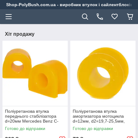
Shop-PolyBush.com.ua - виробник втулок і сайлентблоків із
Хіт продажу
Поліуретанова втулка
Поліуретанова втулка
переднього стабілізатора
амортизатора мотоцикла
d=20мм Mercedes Benz C-
d=12мм, d2=19,7-25,5мм,
Class 2 gen. (W203) Седан
l=22,8мм 050226 v19
Готово до відправки
Готово до відправки
(2000-2007) v19