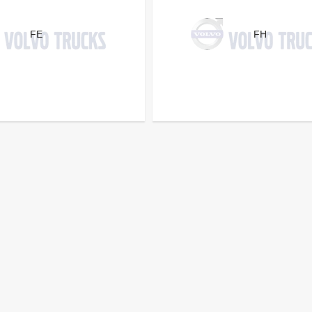
FE
FH