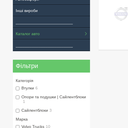
Інші вироби
_________________________
Каталог авто
_________________________
Фільтри
Категорія
Втулки
6
Опори та подушки | Сайлентблоки
1
Сайлентблоки
3
Марка
Volvo Trucks
10