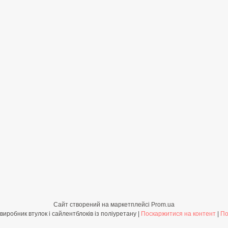
Сайт створений на маркетплейсі
Prom.ua
Shop-PolyBush.com.ua - виробник втулок і сайлентблоків із поліуретану |
Поскаржитися на контент
|
По