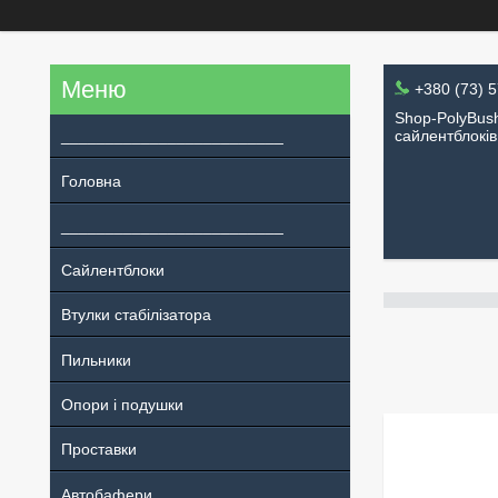
+380 (73) 
Shop-PolyBush
_________________________
сайлентблоків
Головна
_________________________
Сайлентблоки
Втулки стабілізатора
Пильники
Опори і подушки
Проставки
Автобафери