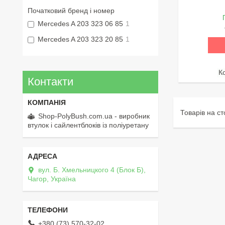
Початковий бренд і номер
Mercedes A 203 323 06 85
1
Mercedes A 203 323 20 85
1
Контакти
Shop-PolyBush.com.ua - виробник
втулок і сайлентблоків із поліуретану
вул. Б. Хмельницкого 4 (Блок Б),
Чагор, Україна
+380 (73) 570-32-02