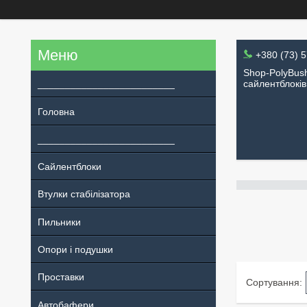
+380 (73) 
Shop-PolyBush
_________________________
сайлентблоків
Головна
_________________________
Сайлентблоки
Втулки стабілізатора
Пильники
Опори і подушки
Проставки
Автобафери