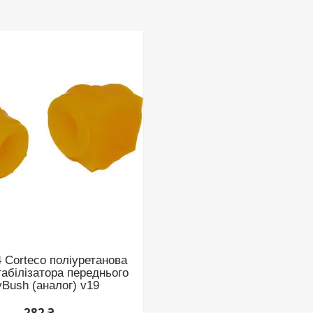
 Corteco поліуретанова
табілізатора переднього
yBush (аналог) v19
282 ₴