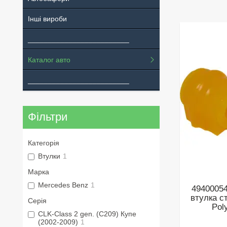
Інші вироби
_________________________
Каталог авто
_________________________
Фільтри
Категорія
Втулки
1
Марка
Mercedes Benz
1
49400054
втулка с
Серія
Pol
CLK-Class 2 gen. (C209) Купе
(2002-2009)
1