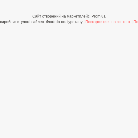
Сайт створений на маркетплейсі
Prom.ua
Shop-PolyBush.com.ua - виробник втулок і сайлентблоків із поліуретану |
Поскаржитися на контент
|
По