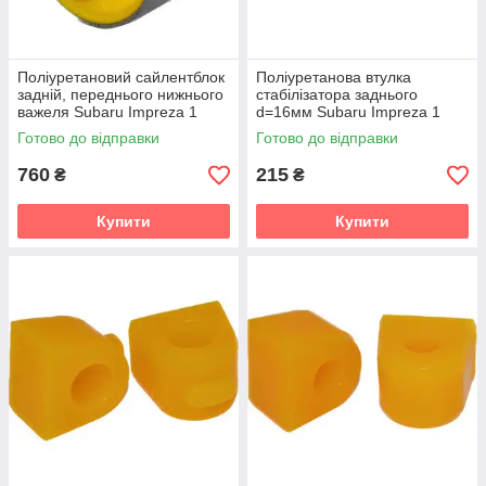
Поліуретановий сайлентблок
Поліуретанова втулка
задній, переднього нижнього
стабілізатора заднього
важеля Subaru Impreza 1
d=16мм Subaru Impreza 1
gen. (GC) Купе (1995-2000)
gen. (GC) Седан (1992-2000)
Готово до відправки
Готово до відправки
v19
v19
760
215
₴
₴
Купити
Купити