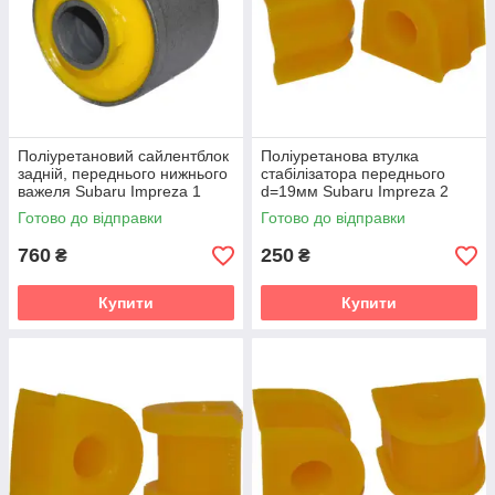
Поліуретановий сайлентблок
Поліуретанова втулка
задній, переднього нижнього
стабілізатора переднього
важеля Subaru Impreza 1
d=19мм Subaru Impreza 2
gen. (GF) Універсал (1992-
gen. (GD) Седан (2000-2007)
Готово до відправки
Готово до відправки
2000) v19
v19
760
250
₴
₴
Купити
Купити