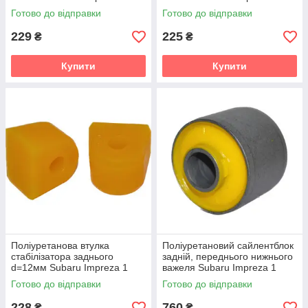
gen. (GC) Седан (1992-2000)
gen. (GC) Седан (1992-2000)
Готово до відправки
Готово до відправки
v19
v19
229
225
₴
₴
Купити
Купити
Поліуретанова втулка
Поліуретановий сайлентблок
стабілізатора заднього
задній, переднього нижнього
d=12мм Subaru Impreza 1
важеля Subaru Impreza 1
gen. (GC) Седан (1992-2000)
gen. (GC) Седан (1992-2000)
Готово до відправки
Готово до відправки
v19
v19
228
760
₴
₴