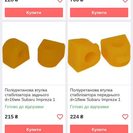
Купити
Купити
Поліуретанова втулка
Поліуретанова втулка
стабілізатора заднього
стабілізатора переднього
d=16мм Subaru Impreza 1
d=18мм Subaru Impreza 1
gen. (GF) Універсал (1992-
gen. (GF) Універсал (1992-
Готово до відправки
Готово до відправки
2000) v19
2000) v19
215
224
₴
₴
Купити
Купити