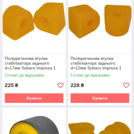
Поліуретанова втулка
Поліуретанова втулка
стабілізатора заднього
стабілізатора заднього
d=17мм Subaru Impreza 1
d=12мм Subaru Impreza 1
gen. (GF) Універсал (1992-
gen. (GF) Універсал (1992-
Готово до відправки
Готово до відправки
2000) v19
2000) v19
225
228
₴
₴
Купити
Купити