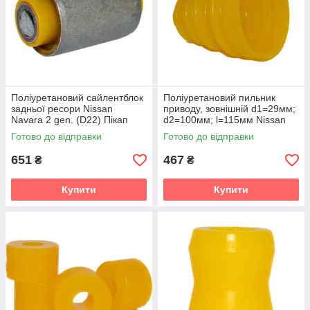
Поліуретановий сайлентблок
Поліуретановий пильник
задньої ресори Nissan
приводу, зовнішній d1=29мм;
Navara 2 gen. (D22) Пікап
d2=100мм; l=115мм Nissan
(1998-2022) v19
Navara 2 gen. (D22) Пікап
Готово до відправки
Готово до відправки
(1998-2022) v19
651
467
₴
₴
Купити
Купити