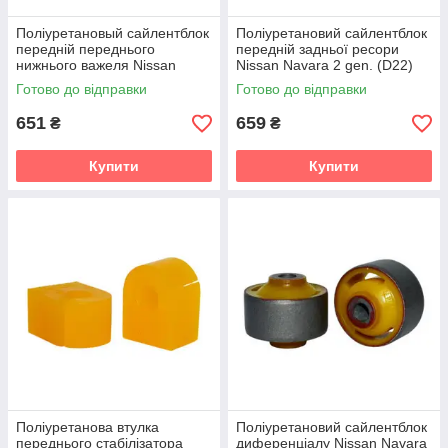
Поліуретановый сайлентблок
Поліуретановий сайлентблок
передній переднього
передній задньої ресори
нижнього важеля Nissan
Nissan Navara 2 gen. (D22)
Navara 2 gen. (D22) Пікап
Пікап (1998-2022) v19
Готово до відправки
Готово до відправки
(1998-2022) v19
651
659
₴
₴
Купити
Купити
Поліуретанова втулка
Поліуретановий сайлентблок
переднього стабілізатора
диференціалу Nissan Navara