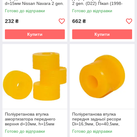
d=15мм Nissan Navara 2 gen.
2 gen. (D22) Пікап (1998-
(D22) Пікап (1998-2022) v19
2022) v19
Готово до відправки
Готово до відправки
232
662
₴
₴
Купити
Купити
Поліуретанова втулка
Поліуретанова втулка
амортизатора переднего
передня задньої ресори
верхня d=10мм, h=15мм
Di=16,9мм, Do=40,5мм,
Nissan Navara 2 gen. (D22)
h=36,8мм Nissan Navara 2
Готово до відправки
Готово до відправки
Пікап (1998-2022) v19
gen. (D22) Пікап (1998-2022)