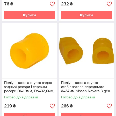
v19
76
232
₴
₴
Купити
Купити
Поліуретанова втулка задня
Поліуретанова втулка
задньої ресори і сережки
стабілізатора переднього
ресори Di=19мм, Do=32,6мм,
d=34мм Nissan Navara 3 gen.
h=37мм Nissan Navara 2 gen.
(D40) Пікап (2005-2021) v19
Готово до відправки
Готово до відправки
(D22) Пікап (1998-2022
219
266
₴
₴