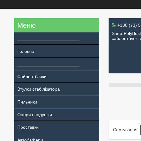
+380 (73) 
Shop-PolyBush
_________________________
сайлентблоків
Головна
_________________________
Сайлентблоки
Втулки стабілізатора
Пильники
Опори і подушки
Проставки
Автобафери