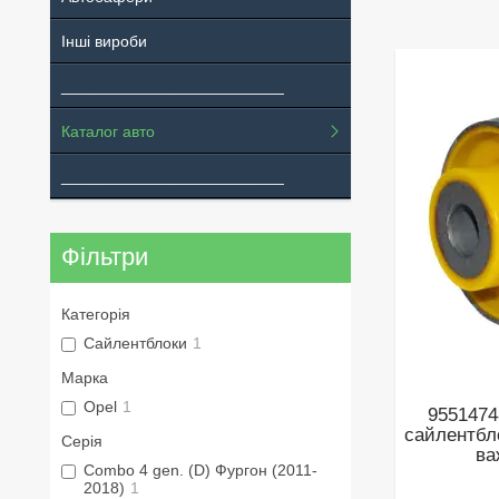
Інші вироби
_________________________
Каталог авто
_________________________
Фільтри
Категорія
Сайлентблоки
1
Марка
Opel
1
9551474
сайлентбл
Серія
ва
Combo 4 gen. (D) Фургон (2011-
2018)
1