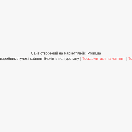
Сайт створений на маркетплейсі
Prom.ua
Shop-PolyBush.com.ua - виробник втулок і сайлентблоків із поліуретану |
Поскаржитися на контент
|
По