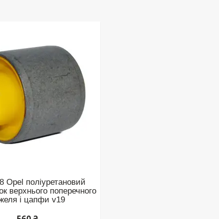
8 Opel поліуретановий
ок верхнього поперечного
желя і цапфи v19
560 ₴