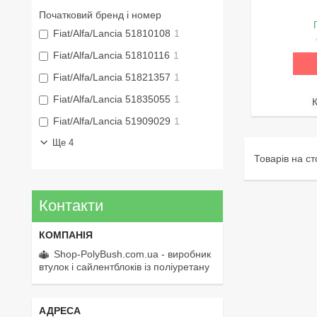
Початковий бренд і номер
Fiat/Alfa/Lancia 51810108
1
Fiat/Alfa/Lancia 51810116
1
Fiat/Alfa/Lancia 51821357
1
Fiat/Alfa/Lancia 51835055
1
Fiat/Alfa/Lancia 51909029
1
Ще 4
Контакти
Shop-PolyBush.com.ua - виробник
втулок і сайлентблоків із поліуретану