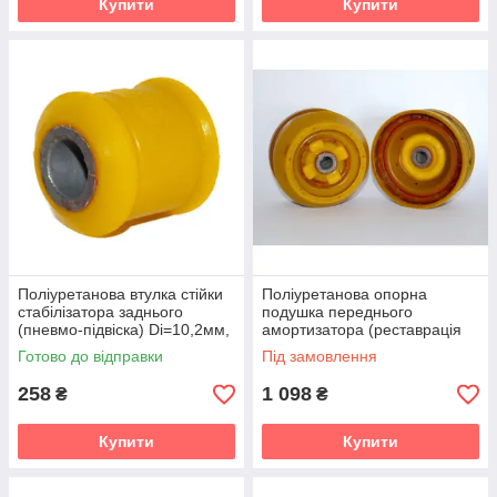
Купити
Купити
Поліуретанова втулка стійки
Поліуретанова опорна
стабілізатора заднього
подушка переднього
(пневмо-підвіска) Di=10,2мм,
амортизатора (реставрація
Do=23,8мм Mercedes Benz
вашого взірця) Mercedes
Готово до відправки
Під замовлення
Viano (W639) Мікроавтобус
Benz Viano (W639)
Мікроавтобус (2003-2
258
1 098
₴
₴
Купити
Купити