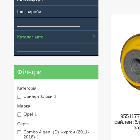
Інші вироби
_________________________
Каталог авто
_________________________
Фільтри
Категорія
Сайлентблоки
1
Марка
Opel
1
9551177
сайлентбл
Серія
ва
Combo 4 gen. (D) Фургон (2011-
2018)
1