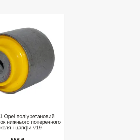
1 Opel поліуретановий
ок нижнього поперечного
желя і цапфи v19
556 ₴