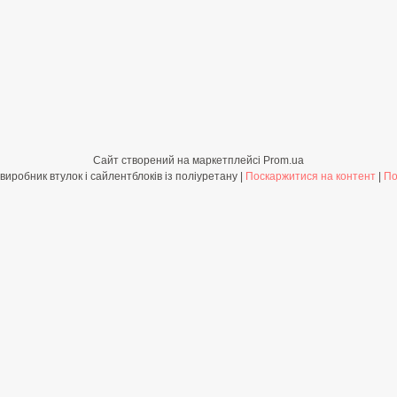
Сайт створений на маркетплейсі
Prom.ua
Shop-PolyBush.com.ua - виробник втулок і сайлентблоків із поліуретану |
Поскаржитися на контент
|
По