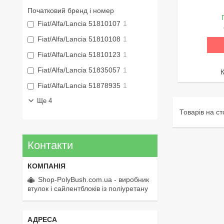
Початковий бренд і номер
Fiat/Alfa/Lancia 51810107
1
Fiat/Alfa/Lancia 51810108
1
Fiat/Alfa/Lancia 51810123
1
Fiat/Alfa/Lancia 51835057
1
Fiat/Alfa/Lancia 51878935
1
Ще 4
Контакти
Shop-PolyBush.com.ua - виробник
втулок і сайлентблоків із поліуретану