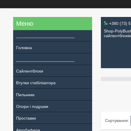
+380 (73) 
Shop-PolyBush
_________________________
сайлентблоків
Головна
_________________________
Сайлентблоки
Втулки стабілізатора
Пильники
Опори і подушки
Проставки
Автобафери