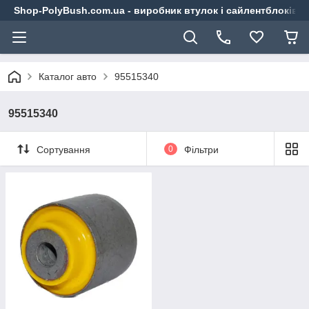
Shop-PolyBush.com.ua - виробник втулок і сайлентблоків із
Каталог авто
95515340
95515340
Сортування
0
Фільтри