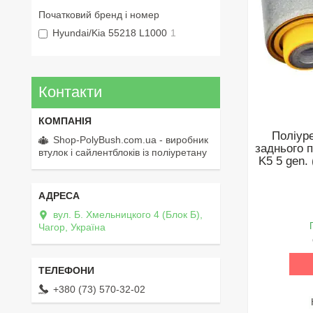
Початковий бренд і номер
Hyundai/Kia 55218 L1000
1
Контакти
Поліур
Shop-PolyBush.com.ua - виробник
заднього 
втулок і сайлентблоків із поліуретану
K5 5 gen.
вул. Б. Хмельницкого 4 (Блок Б),
Чагор, Україна
+380 (73) 570-32-02