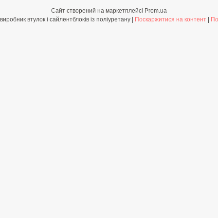
Сайт створений на маркетплейсі
Prom.ua
Shop-PolyBush.com.ua - виробник втулок і сайлентблоків із поліуретану |
Поскаржитися на контент
|
По