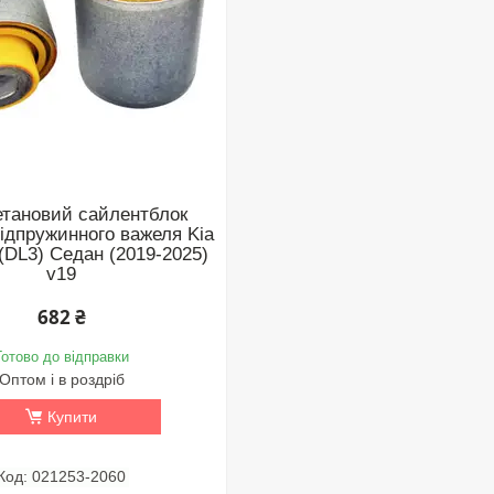
етановий сайлентблок
підпружинного важеля Kia
 (DL3) Седан (2019-2025)
v19
682 ₴
Готово до відправки
Оптом і в роздріб
Купити
021253-2060