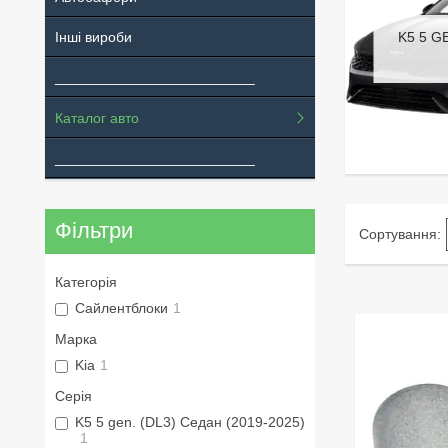
Інші вироби
K5 5 G
_________________________
Каталог авто
_________________________
Фільтри
Категорія
Сайлентблоки
1
Марка
Kia
1
Серія
K5 5 gen. (DL3) Седан (2019-2025)
1