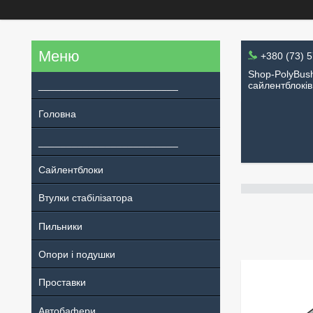
+380 (73) 
Shop-PolyBush
_________________________
сайлентблоків
Головна
_________________________
Сайлентблоки
Втулки стабілізатора
Пильники
Опори і подушки
Проставки
Автобафери