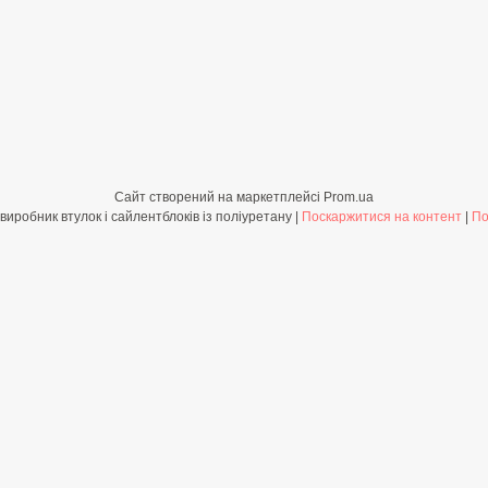
Сайт створений на маркетплейсі
Prom.ua
Shop-PolyBush.com.ua - виробник втулок і сайлентблоків із поліуретану |
Поскаржитися на контент
|
По