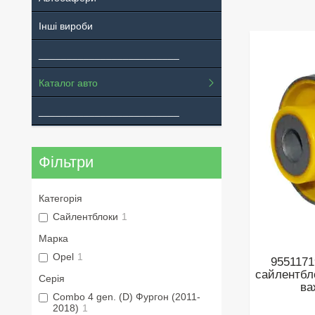
Інші вироби
_________________________
Каталог авто
_________________________
Фільтри
Категорія
Сайлентблоки
1
Марка
Opel
1
9551171
сайлентбл
Серія
ва
Combo 4 gen. (D) Фургон (2011-
2018)
1