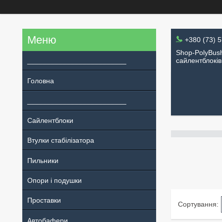
+380 (73) 
Shop-PolyBush
_________________________
сайлентблоків
Головна
_________________________
Сайлентблоки
Втулки стабілізатора
Пильники
Опори і подушки
Проставки
Автобафери