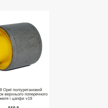
9 Opel поліуретановий
ок верхнього поперечного
желя і цапфи v19
560 ₴