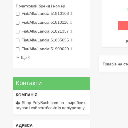
Початковий бренд і номер
Fiat/Alfa/Lancia 51810108
1
Fiat/Alfa/Lancia 51810116
1
Fiat/Alfa/Lancia 51821357
1
Fiat/Alfa/Lancia 51835055
1
Fiat/Alfa/Lancia 51909029
1
Ще 4
Контакти
Shop-PolyBush.com.ua - виробник
втулок і сайлентблоків із поліуретану