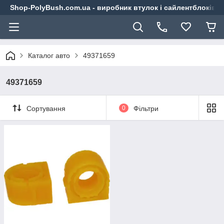
Shop-PolyBush.com.ua - виробник втулок і сайлентблоків із
Каталог авто
49371659
49371659
Сортування
0
Фільтри