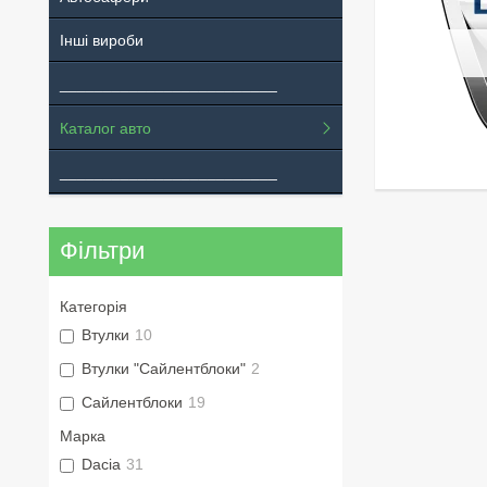
Інші вироби
_________________________
Каталог авто
_________________________
Фільтри
Категорія
Втулки
10
Втулки "Сайлентблоки"
2
Сайлентблоки
19
Марка
Dacia
31