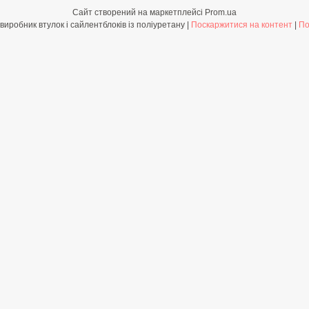
Сайт створений на маркетплейсі
Prom.ua
Shop-PolyBush.com.ua - виробник втулок і сайлентблоків із поліуретану |
Поскаржитися на контент
|
По