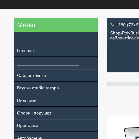
+380 (73) 
Shop-PolyBush
_________________________
сайлентблоків
Головна
_________________________
Сайлентблоки
Втулки стабілізатора
Пильники
Опори і подушки
Проставки
Автобафери