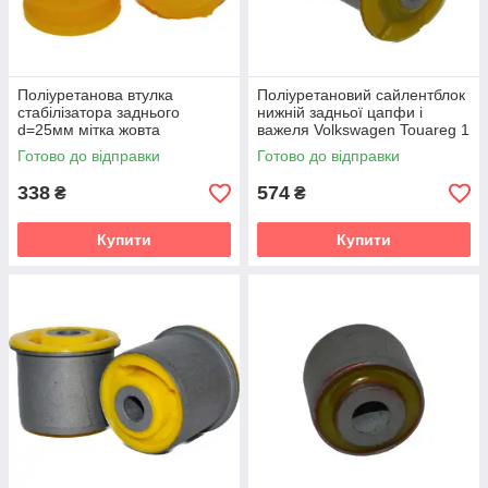
Поліуретанова втулка
Поліуретановий сайлентблок
стабілізатора заднього
нижній задньої цапфи і
d=25мм мітка жовта
важеля Volkswagen Touareg 1
Volkswagen Touareg 1 gen.
gen. (7L) Кроссовер (2002-
Готово до відправки
Готово до відправки
(7L) Кроссовер (2002-2010)
2010) v19
v19
338
574
₴
₴
Купити
Купити