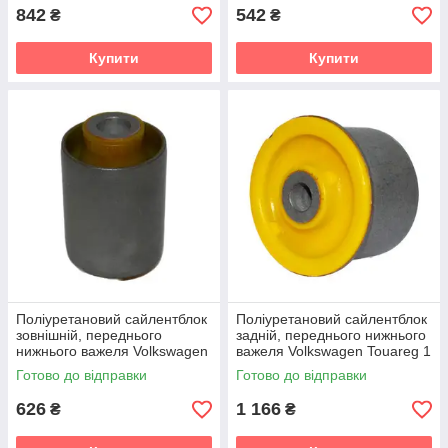
v19
842
542
₴
₴
Купити
Купити
Поліуретановий сайлентблок
Поліуретановий сайлентблок
зовнішній, переднього
задній, переднього нижнього
нижнього важеля Volkswagen
важеля Volkswagen Touareg 1
Touareg 1 gen. (7L)
gen. (7L) Кроссовер (2002-
Готово до відправки
Готово до відправки
Кроссовер (2002-2010) v19
2010) v19
626
1 166
₴
₴