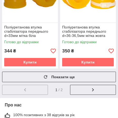
Поліуретанова втулка
Поліуретанова втулка
стабілізатора переднього
стабілізатора переднього
d=33мм мітка біла
d=36-36,5мм мітка жовта
Volkswagen Touareg 2 gen.
Volkswagen Touareg 2 gen.
Готово до відправки
Готово до відправки
(7P) Кроссовер (2010-2018)
(7P) Кроссовер (2010-2018)
v19
v19
344
350
₴
₴
Купити
Купити
Показати ще
1
/ 2
Про нас
100% позитивних з 38 відгуків за рік