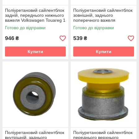
Поліуретановий сайлентблок
Поліуретановий сайлентблок
задній, переднього нижнього
зовнішній, заднього
важеля Volkswagen Touareg 1
поперечного важеля
gen. (7L) Кроссовер (2002-
Volkswagen Touareg 1 gen.
Готово до відправки
Готово до відправки
2010) v19
(7L) Кроссовер (2002-2010)
v19
946
539
₴
₴
Купити
Купити
Поліуретановий сайлентблок
Поліуретановий сайлентблок
внутрішній, заднього
переднього верхнього