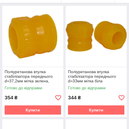
Поліуретанова втулка
Поліуретанова втулка
стабілізатора переднього
стабілізатора переднього
d=37,2мм мітка зелена,
d=33мм мітка біла
помаранчева Volkswagen
Volkswagen Touareg 1 gen.
Готово до відправки
Готово до відправки
Touareg 1 gen. (7L)
(7L) Кроссовер (2002-2010)
Кроссовер (2002-2
v19
354
344
₴
₴
Купити
Купити