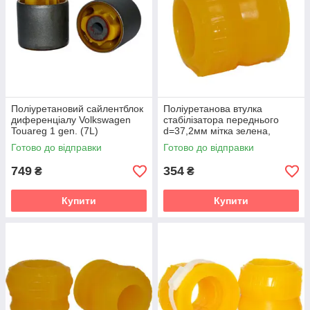
Поліуретановий сайлентблок
Поліуретанова втулка
диференціалу Volkswagen
стабілізатора переднього
Touareg 1 gen. (7L)
d=37,2мм мітка зелена,
Кроссовер (2002-2010) v19
помаранчева Volkswagen
Готово до відправки
Готово до відправки
Touareg 2 gen. (7P)
Кроссовер (2010-2
749
354
₴
₴
Купити
Купити