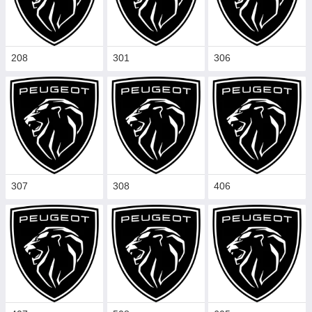
208
301
306
307
308
406