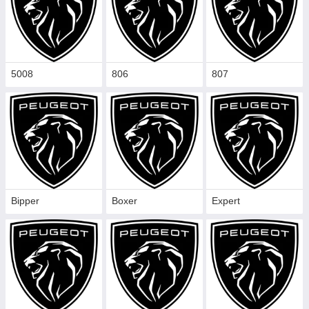
5008
806
807
Bipper
Boxer
Expert