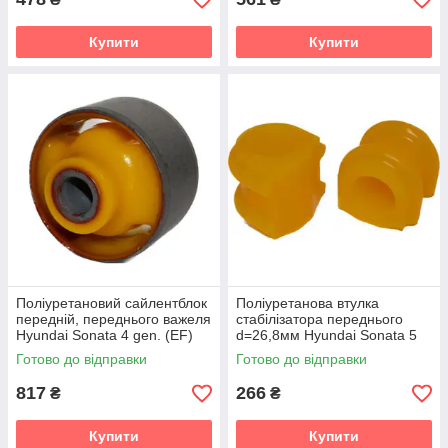
Купити
Купити
Поліуретановий сайлентблок
Поліуретанова втулка
передній, переднього важеля
стабілізатора переднього
Hyundai Sonata 4 gen. (EF)
d=26,8мм Hyundai Sonata 5
Седан (1998-2004) v19
gen. (NF) Седан (2004-2009)
Готово до відправки
Готово до відправки
v19
817
266
₴
₴
Купити
Купити