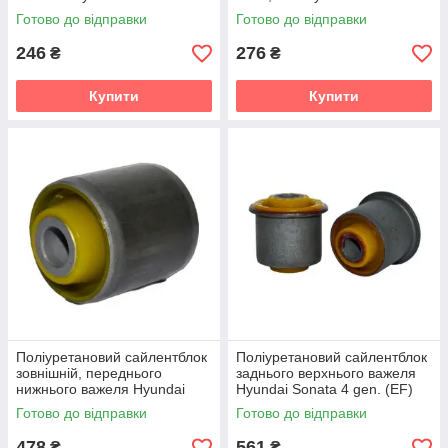
gen. (EF) Седан (1998-2004)
gen. (EF) Седан (1998-2004)
Готово до відправки
Готово до відправки
v19
v19
246
276
₴
₴
Купити
Купити
Поліуретановий сайлентблок
Поліуретановий сайлентблок
зовнішній, переднього
заднього верхнього важеля
нижнього важеля Hyundai
Hyundai Sonata 4 gen. (EF)
Sonata 4 gen. (EF) Седан
Седан (1998-2004) v19
Готово до відправки
Готово до відправки
(1998-2004) v19
478
561
₴
₴