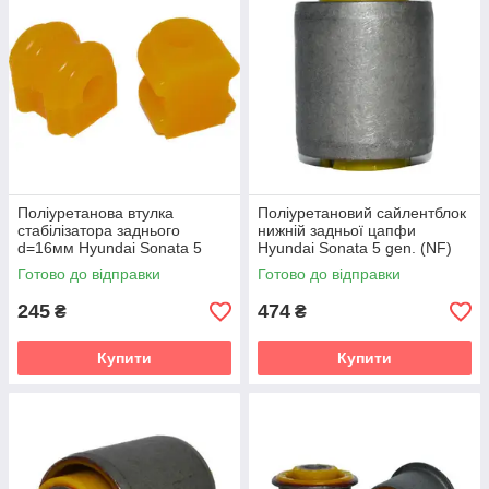
Поліуретанова втулка
Поліуретановий сайлентблок
стабілізатора заднього
нижній задньої цапфи
d=16мм Hyundai Sonata 5
Hyundai Sonata 5 gen. (NF)
gen. (NF) Седан (2004-2009)
Седан (2004-2009) v19
Готово до відправки
Готово до відправки
v19
245
474
₴
₴
Купити
Купити