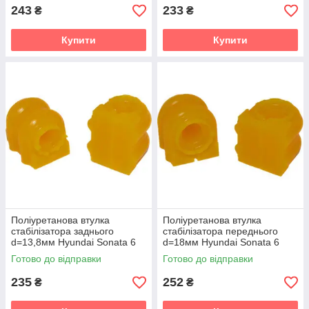
243
233
₴
₴
Купити
Купити
Поліуретанова втулка
Поліуретанова втулка
стабілізатора заднього
стабілізатора переднього
d=13,8мм Hyundai Sonata 6
d=18мм Hyundai Sonata 6
gen. (YF) Седан (2010-2014)
gen. (YF) Седан (2010-2014)
Готово до відправки
Готово до відправки
v19
v19
235
252
₴
₴