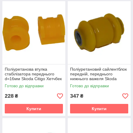
Поліуретанова втулка
Поліуретановий сайлентблок
стабілізатора переднього
передній, переднього
d=16мм Skoda Citigo Хетчбек
нижнього важеля Skoda
(2011-2022) v19
Citigo Хетчбек (2011-2022)
Готово до відправки
Готово до відправки
v19
228
347
₴
₴
Купити
Купити