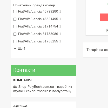
Початковий бренд і номер
Fiat/Alfa/Lancia 46799280
1
Fiat/Alfa/Lancia 46821495
1
Fiat/Alfa/Lancia 51714754
1
Fiat/Alfa/Lancia 51733086
1
Fiat/Alfa/Lancia 51755255
1
Ще 4
Контакти
Shop-PolyBush.com.ua - виробник
втулок і сайлентблоків із поліуретану