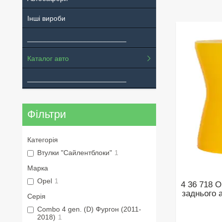
Інші вироби
_________________________
Каталог авто
_________________________
Фільтри
Категорія
Втулки "Сайлентблоки"
1
Марка
Opel
1
4 36 718 O
заднього 
Серія
Combo 4 gen. (D) Фургон (2011-
2018)
1