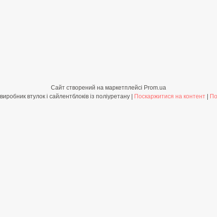
Сайт створений на маркетплейсі
Prom.ua
Shop-PolyBush.com.ua - виробник втулок і сайлентблоків із поліуретану |
Поскаржитися на контент
|
По