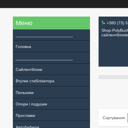
+380 (73) 
Shop-PolyBush
_________________________
сайлентблоків
Головна
_________________________
Сайлентблоки
Втулки стабілізатора
Пильники
Опори і подушки
Проставки
Автобафери