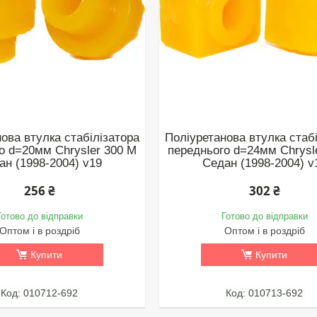
ова втулка стабілізатора
Поліуретанова втулка стаб
о d=20мм Chrysler 300 M
переднього d=24мм Chrysl
ан (1998-2004) v19
Седан (1998-2004) v
256 ₴
302 ₴
Готово до відправки
Готово до відправки
Оптом і в роздріб
Оптом і в роздріб
Купити
Купити
010712-692
010713-692