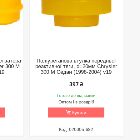
ілізатора
Поліуретанова втулка передньої
er 300 M
реактивної тяги, d=20мм Chrysler
19
300 M Седан (1998-2004) v19
397 ₴
Готово до відправки
Оптом і в роздріб
Купити
020305-692