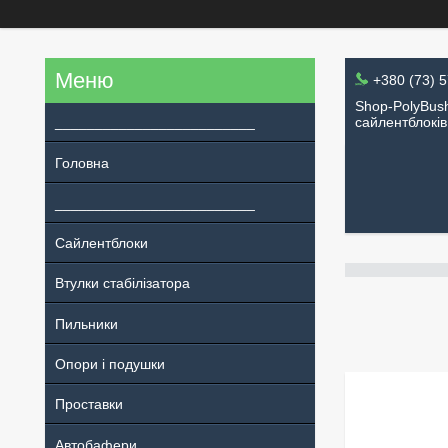
+380 (73) 
Shop-PolyBush
_________________________
сайлентблоків
Головна
_________________________
Сайлентблоки
Втулки стабілізатора
Пильники
Опори і подушки
Проставки
Автобафери