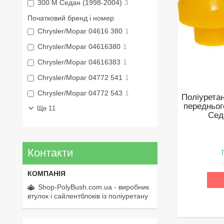
300 M Седан (1998-2004)
3
Початковий бренд і номер
Chrysler/Mopar 04616 380
1
Chrysler/Mopar 04616380
1
Chrysler/Mopar 04616383
1
Chrysler/Mopar 04772 541
1
Chrysler/Mopar 04772 543
1
Поліуретан
передньог
Ще 11
Сед
Контакти
Shop-PolyBush.com.ua - виробник
втулок і сайлентблоків із поліуретану