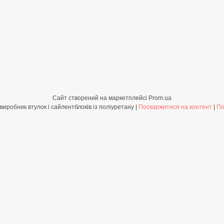
Сайт створений на маркетплейсі
Prom.ua
Shop-PolyBush.com.ua - виробник втулок і сайлентблоків із поліуретану |
Поскаржитися на контент
|
По