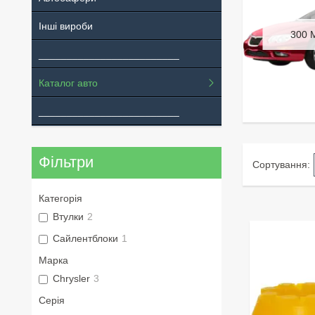
Інші вироби
300 
_________________________
Каталог авто
_________________________
Фільтри
Категорія
Втулки
2
Сайлентблоки
1
Марка
Chrysler
3
Серія