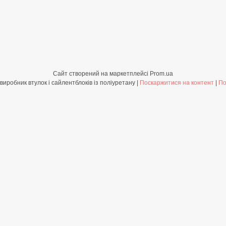
Сайт створений на маркетплейсі
Prom.ua
Shop-PolyBush.com.ua - виробник втулок і сайлентблоків із поліуретану |
Поскаржитися на контент
|
По