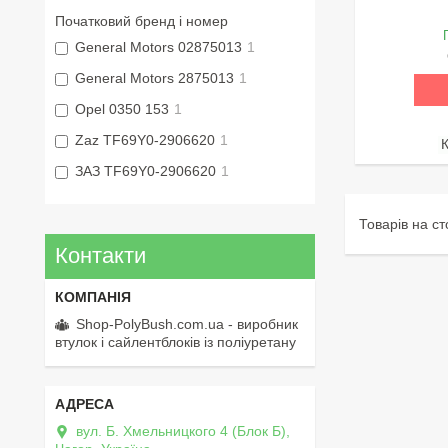
Початковий бренд і номер
General Motors 02875013
1
General Motors 2875013
1
Opel 0350 153
1
Zaz TF69Y0-2906620
1
ЗАЗ TF69Y0-2906620
1
Контакти
Shop-PolyBush.com.ua - виробник
втулок і сайлентблоків із поліуретану
вул. Б. Хмельницкого 4 (Блок Б),