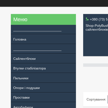
+380 (73) 
Shop-PolyBush
_________________________
сайлентблоків
Головна
_________________________
Сайлентблоки
Втулки стабілізатора
Пильники
Опори і подушки
Проставки
Автобафери