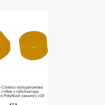
 Corteco поліуретанова
 стійки стабілізатора
о PolyBush (аналог) v19
47 ₴