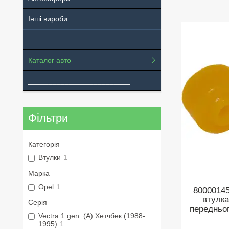
Інші вироби
_________________________
Каталог авто
_________________________
Фільтри
Категорія
Втулки
1
Марка
Opel
1
80000145
втулка
Серія
передньог
Vectra 1 gen. (A) Хетчбек (1988-
1995)
1