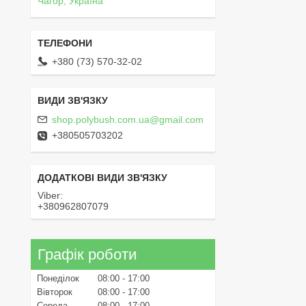
Чагор, Україна
+380 (73) 570-32-02
shop.polybush.com.ua@gmail.com
+380505703202
Viber
+380962807079
Графік роботи
Понеділок
08:00
17:00
Вівторок
08:00
17:00
Середа
08:00
17:00