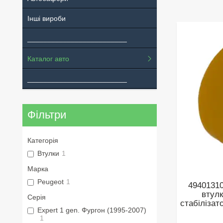
Інші вироби
_________________________
Каталог авто
_________________________
Фільтри
Категорія
Втулки
1
Марка
Peugeot
1
49401310
втулк
Серія
стабілізат
Expert 1 gen. Фургон (1995-2007)
1