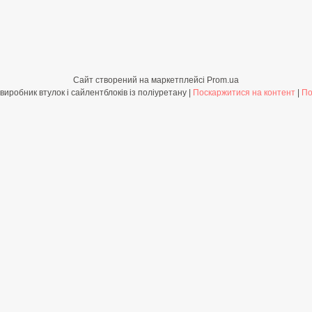
Сайт створений на маркетплейсі
Prom.ua
Shop-PolyBush.com.ua - виробник втулок і сайлентблоків із поліуретану |
Поскаржитися на контент
|
По