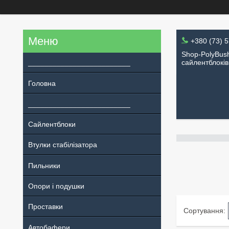
+380 (73) 
Shop-PolyBush
_________________________
сайлентблоків
Головна
_________________________
Сайлентблоки
Втулки стабілізатора
Пильники
Опори і подушки
Проставки
Автобафери