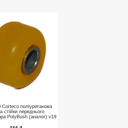
 Corteco поліуретанова
а стійки переднього
ора PolyBush (аналог) v19
166 ₴