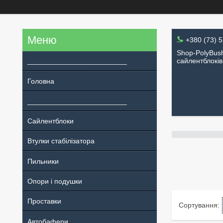
+380 (73) 
Shop-PolyBush
_________________________
сайлентблоків
Головна
_________________________
Сайлентблоки
Втулки стабілізатора
Пильники
Опори і подушки
Проставки
Автобафери