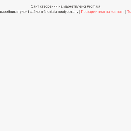
Сайт створений на маркетплейсі
Prom.ua
Shop-PolyBush.com.ua - виробник втулок і сайлентблоків із поліуретану |
Поскаржитися на контент
|
По