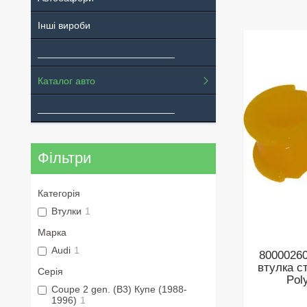
Інші вироби
_________________________
Каталог авто
_________________________
Фільтри
Категорія
Втулки
1
Марка
Audi
1
80000260
втулка с
Серія
Pol
Coupe 2 gen. (B3) Купе (1988-
1996)
1