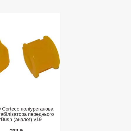
 Corteco поліуретанова
табілізатора переднього
yBush (аналог) v19
231 ₴