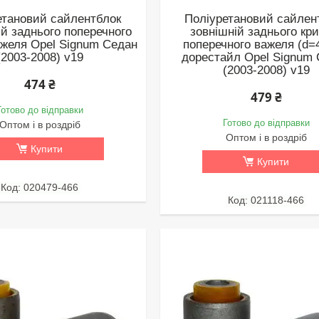
етановий сайлентблок
Поліуретановий сайлен
ій заднього поперечного
зовнішній заднього кр
ажеля Opel Signum Седан
поперечного важеля (d=
(2003-2008) v19
дорестайл Opel Signum
(2003-2008) v19
474 ₴
479 ₴
Готово до відправки
Готово до відправки
Оптом і в роздріб
Оптом і в роздріб
Купити
Купити
020479-466
021118-466