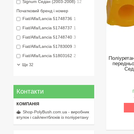
Signum Седан (2003-2008)
12
Початковий бренд і номер
Fiat/Alfa/Lancia 51748736
1
Fiat/Alfa/Lancia 51748737
1
Fiat/Alfa/Lancia 51748740
3
Fiat/Alfa/Lancia 51783009
3
Fiat/Alfa/Lancia 51803162
2
Поліуретан
передньо
Ще 32
Сед
Контакти
Shop-PolyBush.com.ua - виробник
втулок і сайлентблоків із поліуретану