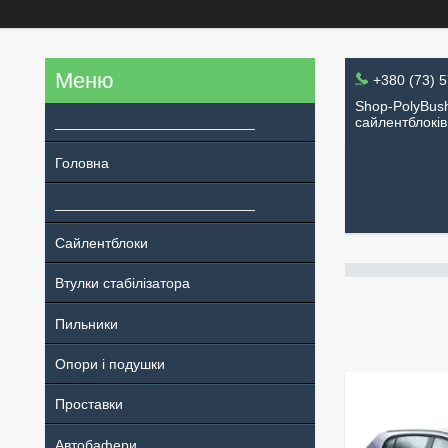
+380 (73) 
Shop-PolyBush
_________________________
сайлентблоків
Головна
_________________________
Сайлентблоки
Втулки стабілізатора
Пильники
Опори і подушки
Проставки
Автобафери