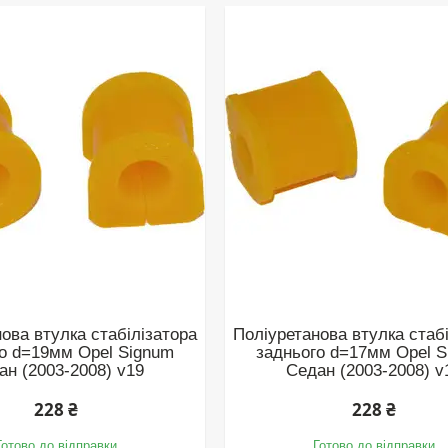
ова втулка стабілізатора
Поліуретанова втулка стаб
о d=19мм Opel Signum
заднього d=17мм Opel 
ан (2003-2008) v19
Седан (2003-2008) v
228 ₴
228 ₴
Готово до відправки
Готово до відправки