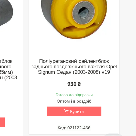
тблок
Поліуретановий сайлентблок
ивого
заднього поздовжнього важеля Opel
35мм)
Signum Седан (2003-2008) v19
н (2003-
936 ₴
Готово до відправки
Оптом і в роздріб
Купити
021122-466