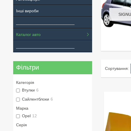
Інші вироби
SIGNU
_________________________
Каталог авто
_________________________
Фільтри
Категорія
Втулки
6
Сайлентблоки
6
Марка
Opel
12
Серія