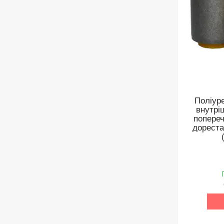
Поліур
внутрі
попереч
дореста