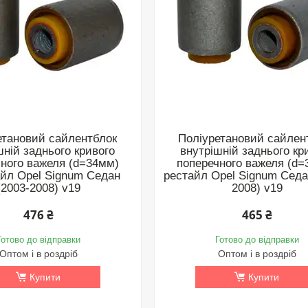
етановий сайлентблок
Поліуретановий сайлен
шній заднього кривого
внутрішній заднього кр
ного важеля (d=34мм)
поперечного важеля (d=
йл Opel Signum Седан
рестайл Opel Signum Седа
(2003-2008) v19
2008) v19
476 ₴
465 ₴
Готово до відправки
Готово до відправки
Оптом і в роздріб
Оптом і в роздріб
Купити
Купити