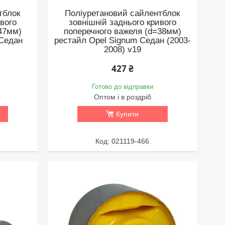
тблок
Поліуретановий сайлентблок
ивого
зовнішній заднього кривого
47мм)
поперечного важеля (d=38мм)
 Седан
рестайл Opel Signum Седан (2003-
2008) v19
427 ₴
Готово до відправки
Оптом і в роздріб
Купити
021119-466