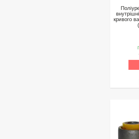
Поліур
внутрішн
кривого в