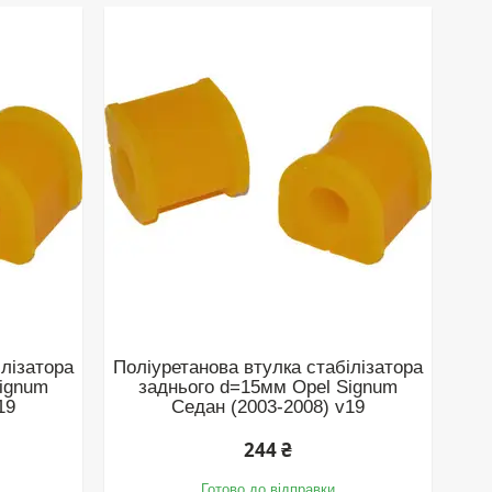
ілізатора
Поліуретанова втулка стабілізатора
Signum
заднього d=15мм Opel Signum
19
Седан (2003-2008) v19
244 ₴
Готово до відправки