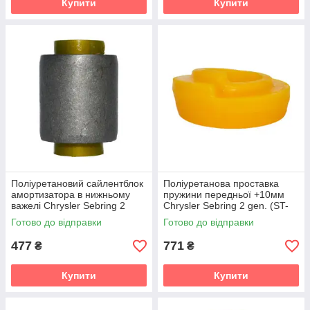
Купити
Купити
Поліуретановий сайлентблок
Поліуретанова проставка
амортизатора в нижньому
пружини передньої +10мм
важелі Chrysler Sebring 2
Chrysler Sebring 2 gen. (ST-
gen. (ST-22/JR) (2001-2006)
22/JR) (2001-2006) v19
Готово до відправки
Готово до відправки
v19
477
771
₴
₴
Купити
Купити