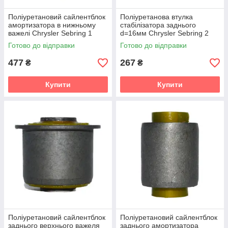
Поліуретановий сайлентблок
Поліуретанова втулка
амортизатора в нижньому
стабілізатора заднього
важелі Chrysler Sebring 1
d=16мм Chrysler Sebring 2
gen. (FJ/JX) (1995-2000) v19
gen. (ST-22/JR) (2001-2006)
Готово до відправки
Готово до відправки
v19
477
267
₴
₴
Купити
Купити
Поліуретановий сайлентблок
Поліуретановий сайлентблок
заднього верхнього важеля
заднього амортизатора