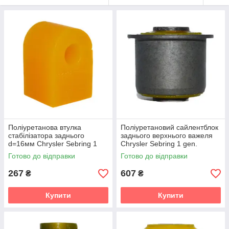
Поліуретанова втулка
Поліуретановий сайлентблок
стабілізатора заднього
заднього верхнього важеля
d=16мм Chrysler Sebring 1
Chrysler Sebring 1 gen.
gen. (FJ/JX) (1995-2000) v19
(FJ/JX) (1995-2000) v19
Готово до відправки
Готово до відправки
267
607
₴
₴
Купити
Купити