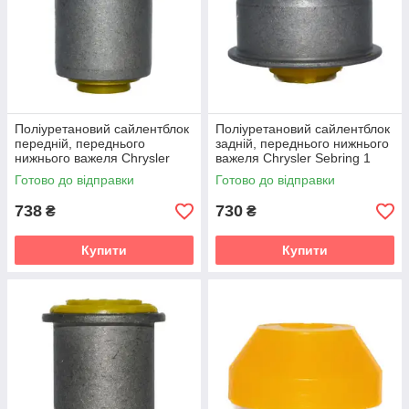
Поліуретановий сайлентблок
Поліуретановий сайлентблок
передній, переднього
задній, переднього нижнього
нижнього важеля Chrysler
важеля Chrysler Sebring 1
Sebring 1 gen. (FJ/JX) (1995-
gen. (FJ/JX) (1995-2000) v19
Готово до відправки
Готово до відправки
2000) v19
738
730
₴
₴
Купити
Купити