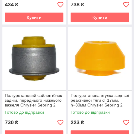
434
738
₴
₴
Купити
Купити
Поліуретановий сайлентблок
Поліуретанова втулка задньої
задній, переднього нижнього
реактивної тяги d=17мм,
важеля Chrysler Sebring 2
h=30мм Chrysler Sebring 2
gen. (ST-22/JR) (2001-2006)
gen. (ST-22/JR) (2001-2006)
Готово до відправки
Готово до відправки
v19
v19
730
223
₴
₴