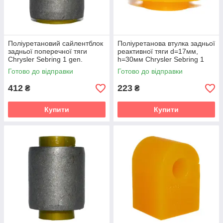
Поліуретановий сайлентблок
Поліуретанова втулка задньої
задньої поперечної тяги
реактивної тяги d=17мм,
Chrysler Sebring 1 gen.
h=30мм Chrysler Sebring 1
(FJ/JX) (1995-2000) v19
gen. (FJ/JX) (1995-2000) v19
Готово до відправки
Готово до відправки
412
223
₴
₴
Купити
Купити