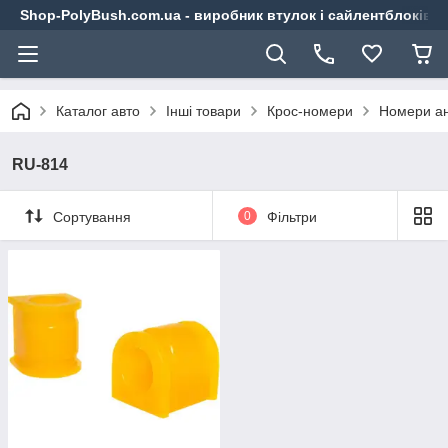
Shop-PolyBush.com.ua - виробник втулок і сайлентблоків із
Каталог авто
Інші товари
Крос-номери
Номери ан
RU-814
Сортування
0
Фільтри