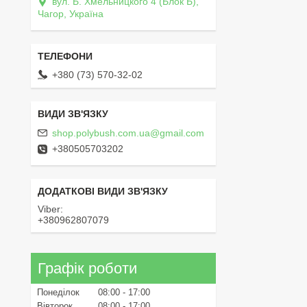
вул. Б. Хмельницкого 4 (Блок Б),
Чагор, Україна
+380 (73) 570-32-02
shop.polybush.com.ua@gmail.com
+380505703202
Viber
+380962807079
Графік роботи
Понеділок
08:00
17:00
Вівторок
08:00
17:00