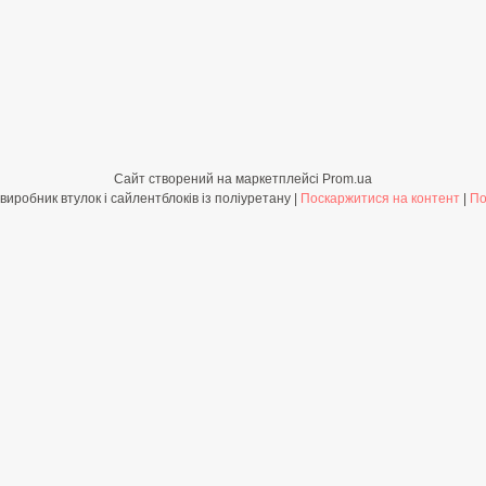
Сайт створений на маркетплейсі
Prom.ua
Shop-PolyBush.com.ua - виробник втулок і сайлентблоків із поліуретану |
Поскаржитися на контент
|
По