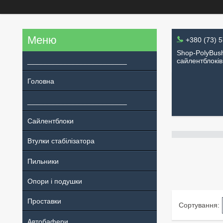
+380 (73) 
Shop-PolyBush
_________________________
сайлентблоків
Головна
_________________________
Сайлентблоки
Втулки стабілізатора
Пильники
Опори і подушки
Проставки
Автобафери