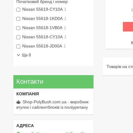
Початковий бренд і номер
Nissan 55619-CY10A
1
Nissan 55618-1KD0A
1
Nissan 55618-1VB0A
1
Nissan 55618-CY10A
1
Nissan 55618-JD00A
1
Ще 8
Контакти
Shop-PolyBush.com.ua - виробник
втулок і сайлентблоків із поліуретану