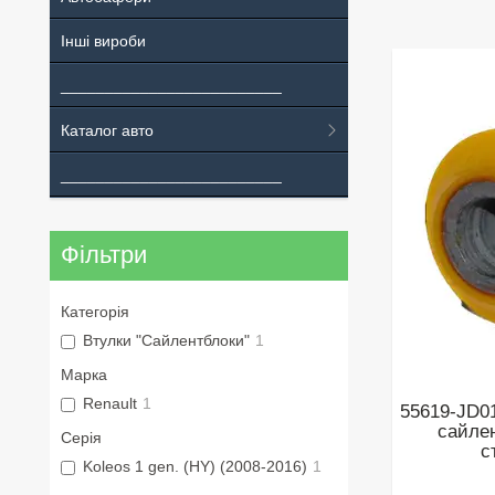
Інші вироби
_________________________
Каталог авто
_________________________
Фільтри
Категорія
Втулки "Сайлентблоки"
1
Марка
Renault
1
55619-JD0
сайлен
Серія
с
Koleos 1 gen. (HY) (2008-2016)
1