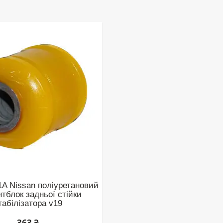
1A Nissan поліуретановий
тблок задньої стійки
табілізатора v19
363 ₴