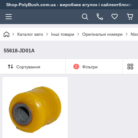
Shop-PolyBush.com.ua - виробник втулок і сайлентблоків із
Каталог авто
Інші товари
Оригінальні номери
Nis
55618-JD01A
Сортування
0
Фільтри