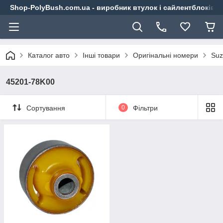
Shop-PolyBush.com.ua - виробник втулок і сайлентблоків із
Каталог авто
Інші товари
Оригінальні номери
Suz
45201-78K00
Сортування
0
Фільтри