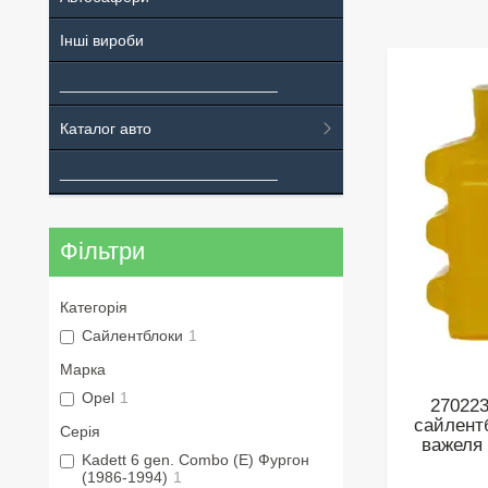
Інші вироби
_________________________
Каталог авто
_________________________
Фільтри
Категорія
Сайлентблоки
1
Марка
Opel
1
270223
сайлент
Серія
важеля 
Kadett 6 gen. Combo (E) Фургон
(1986-1994)
1