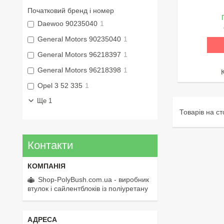
Початковий бренд і номер
Daewoo 90235040
1
General Motors 90235040
1
General Motors 96218397
1
General Motors 96218398
1
Opel 3 52 335
1
Ще 1
Контакти
Shop-PolyBush.com.ua - виробник
втулок і сайлентблоків із поліуретану