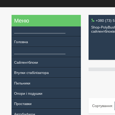
+380 (73) 
Shop-PolyBush
_________________________
сайлентблоків
Головна
_________________________
Сайлентблоки
Втулки стабілізатора
Пильники
Опори і подушки
Проставки
Автобафери