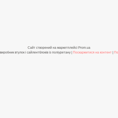
Сайт створений на маркетплейсі
Prom.ua
Shop-PolyBush.com.ua - виробник втулок і сайлентблоків із поліуретану |
Поскаржитися на контент
|
По