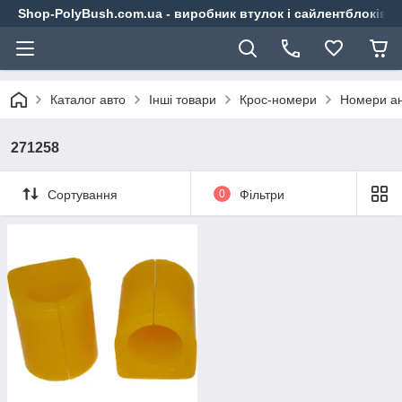
Shop-PolyBush.com.ua - виробник втулок і сайлентблоків із
Каталог авто
Інші товари
Крос-номери
Номери ан
271258
Сортування
0
Фільтри