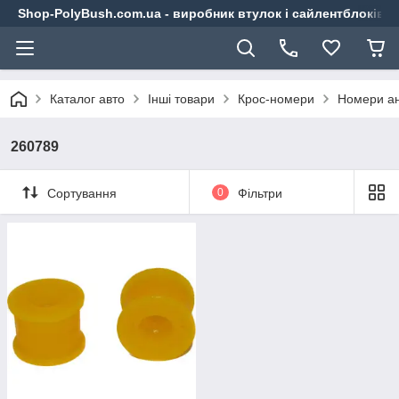
Shop-PolyBush.com.ua - виробник втулок і сайлентблоків із
Каталог авто
Інші товари
Крос-номери
Номери ан
260789
Сортування
0
Фільтри