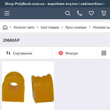
Shop-PolyBush.com.ua - виробник втулок і сайлентблоків із
Каталог авто
Інші товари
Крос-номери
Номери ан
20660AP
Сортування
0
Фільтри