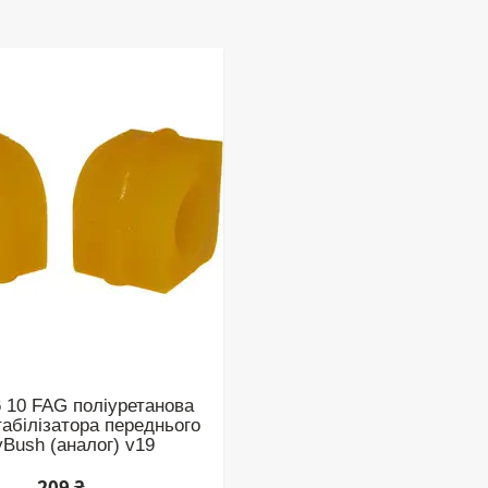
6 10 FAG поліуретанова
табілізатора переднього
yBush (аналог) v19
209 ₴