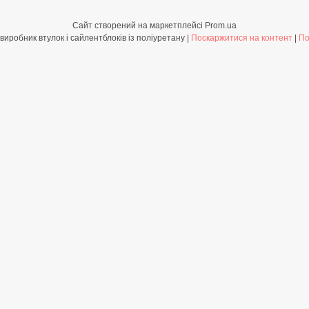
Сайт створений на маркетплейсі
Prom.ua
Shop-PolyBush.com.ua - виробник втулок і сайлентблоків із поліуретану |
Поскаржитися на контент
|
По