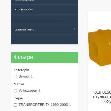
Інші вироби
_________________________
Каталог авто
_________________________
Фільтри
Категорія
Втулки
1
Марка
Volkswagen
1
819 015
втулка с
Серія
Pol
TRANSPORTER T4 1990-2003
1