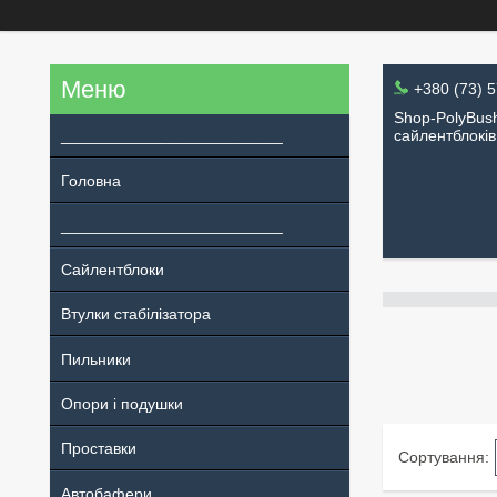
+380 (73) 
Shop-PolyBush
_________________________
сайлентблоків
Головна
_________________________
Сайлентблоки
Втулки стабілізатора
Пильники
Опори і подушки
Проставки
Автобафери