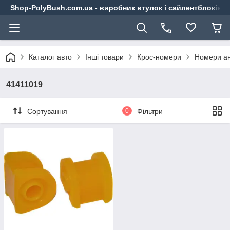
Shop-PolyBush.com.ua - виробник втулок і сайлентблоків із
Каталог авто
Інші товари
Крос-номери
Номери ан
41411019
Сортування
0
Фільтри