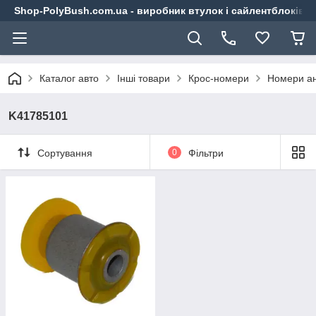
Shop-PolyBush.com.ua - виробник втулок і сайлентблоків із
Каталог авто
Інші товари
Крос-номери
Номери ан
K41785101
Сортування
0
Фільтри