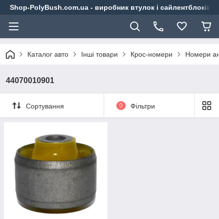
Shop-PolyBush.com.ua - виробник втулок і сайлентблоків із
Каталог авто
Інші товари
Крос-номери
Номери ан
44070010901
Сортування
0
Фільтри