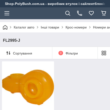
Shop-PolyBush.com.ua - виробник втулок і сайлентблоків із
Каталог авто
Інші товари
Крос-номери
Номери ан
FL2995-J
Сортування
0
Фільтри