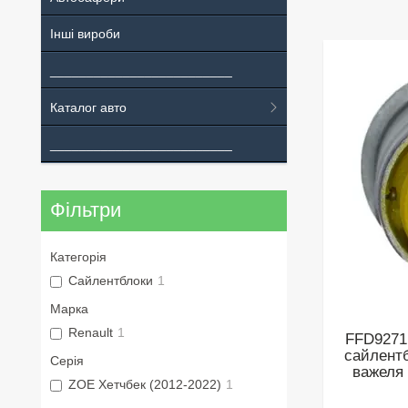
Інші вироби
_________________________
Каталог авто
_________________________
Фільтри
Категорія
Сайлентблоки
1
Марка
Renault
1
FFD9271 
сайлентб
Серія
важеля 
ZOE Хетчбек (2012-2022)
1