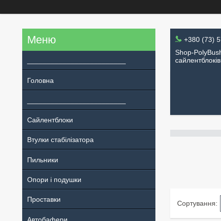
+380 (73) 
Shop-PolyBush
_________________________
сайлентблоків
Головна
_________________________
Сайлентблоки
Втулки стабілізатора
Пильники
Опори і подушки
Проставки
Автобафери