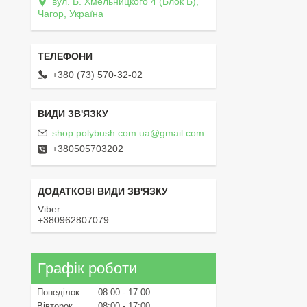
вул. Б. Хмельницкого 4 (Блок Б),
Чагор, Україна
+380 (73) 570-32-02
shop.polybush.com.ua@gmail.com
+380505703202
Viber
+380962807079
Графік роботи
Понеділок
08:00
17:00
Вівторок
08:00
17:00