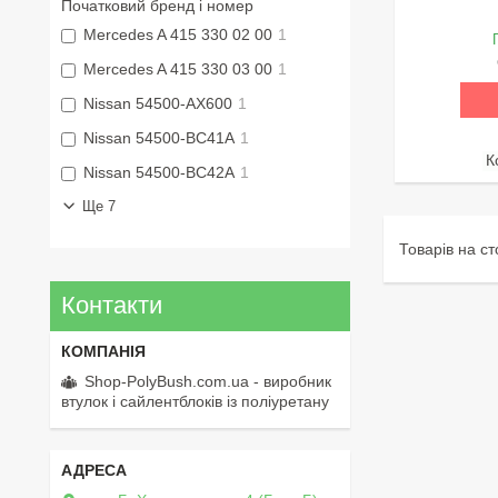
Початковий бренд і номер
Mercedes A 415 330 02 00
1
Mercedes A 415 330 03 00
1
Nissan 54500-AX600
1
Nissan 54500-BC41A
1
Nissan 54500-BC42A
1
Ще 7
Контакти
Shop-PolyBush.com.ua - виробник
втулок і сайлентблоків із поліуретану