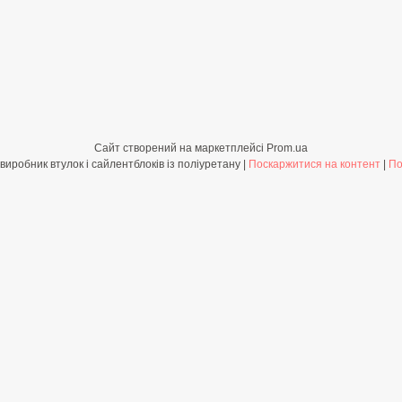
Сайт створений на маркетплейсі
Prom.ua
Shop-PolyBush.com.ua - виробник втулок і сайлентблоків із поліуретану |
Поскаржитися на контент
|
По