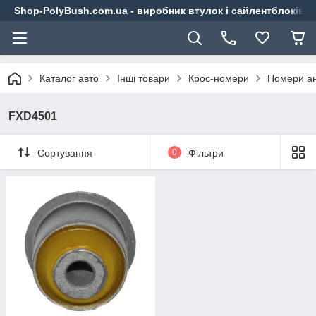
Shop-PolyBush.com.ua - виробник втулок і сайлентблоків із
Каталог авто
Інші товари
Крос-номери
Номери ан
FXD4501
Сортування
0
Фільтри