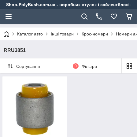
Shop-PolyBush.com.ua - виробник втулок і сайлентблоків із
Каталог авто
Інші товари
Крос-номери
Номери ан
RRU3851
Сортування
0
Фільтри