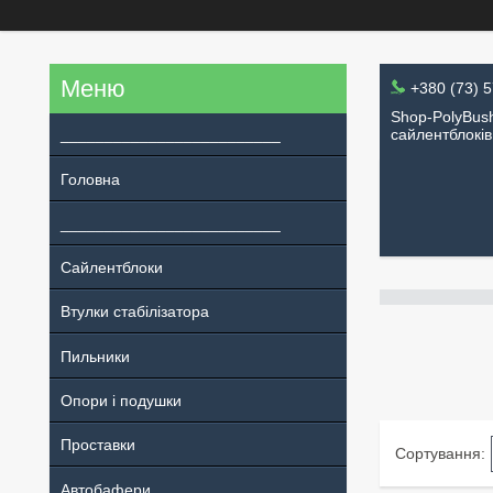
+380 (73) 
Shop-PolyBush
_________________________
сайлентблоків
Головна
_________________________
Сайлентблоки
Втулки стабілізатора
Пильники
Опори і подушки
Проставки
Автобафери