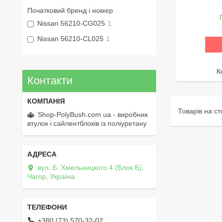
Початковий бренд і номер
Nissan 56210-CG025
1
Nissan 56210-CL025
1
Контакти
Shop-PolyBush.com.ua - виробник
втулок і сайлентблоків із поліуретану
вул. Б. Хмельницкого 4 (Блок Б),
Чагор, Україна
+380 (73) 570-32-02