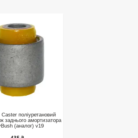
Caster поліуретановий
к заднього амортизатора
yBush (аналог) v19
435 ₴