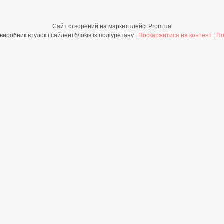
Сайт створений на маркетплейсі
Prom.ua
Shop-PolyBush.com.ua - виробник втулок і сайлентблоків із поліуретану |
Поскаржитися на контент
|
По