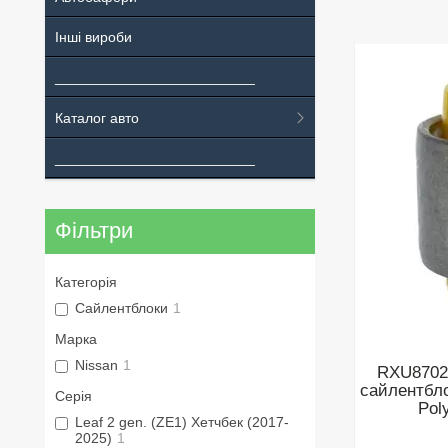
Інші вироби
_________________________
Каталог авто
_________________________
Фільтри
Категорія
Сайлентблоки
1
Марка
Nissan
1
RXU8702 
сайлентбло
Серія
Pol
Leaf 2 gen. (ZE1) Хетчбек (2017-
2025)
1