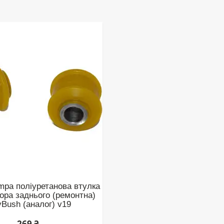
mpa поліуретанова втулка
тора заднього (ремонтна)
yBush (аналог) v19
269 ₴