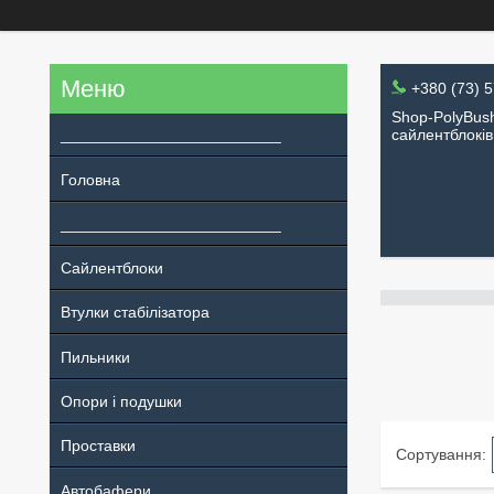
+380 (73) 
Shop-PolyBush
_________________________
сайлентблоків
Головна
_________________________
Сайлентблоки
Втулки стабілізатора
Пильники
Опори і подушки
Проставки
Автобафери