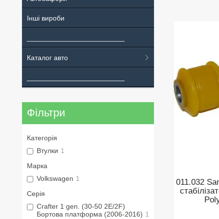
Інші вироби
_________________________
Каталог авто
_________________________
Фільтри
Категорія
Втулки
1
Марка
Volkswagen
1
011.032 Sa
стабіліза
Серія
Pol
Crafter 1 gen. (30-50 2E/2F)
Бортова платформа (2006-2016)
1