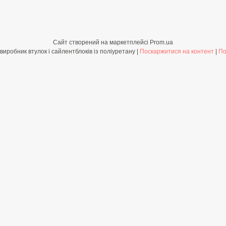
Сайт створений на маркетплейсі
Prom.ua
Shop-PolyBush.com.ua - виробник втулок і сайлентблоків із поліуретану |
Поскаржитися на контент
|
По