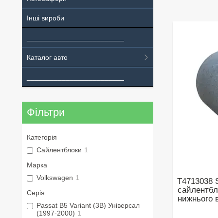
Інші вироби
_________________________
Каталог авто
_________________________
Фільтри
Категорія
Сайлентблоки
1
Марка
Volkswagen
1
T4713038 
сайлентбл
Серія
нижнього 
Passat B5 Variant (3B) Універсал
(1997-2000)
1