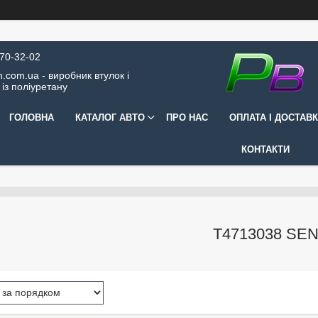
570-32-02
.com.ua - виробник втулок і
 із поліуретану
ГОЛОВНА
КАТАЛОГ АВТО
ПРО НАС
ОПЛАТА І ДОСТАВ
КОНТАКТИ
T4713038 SE