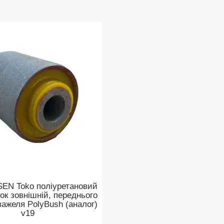
SEN Toko поліуретановий
ок зовнішній, переднього
важеля PolyBush (аналог)
v19