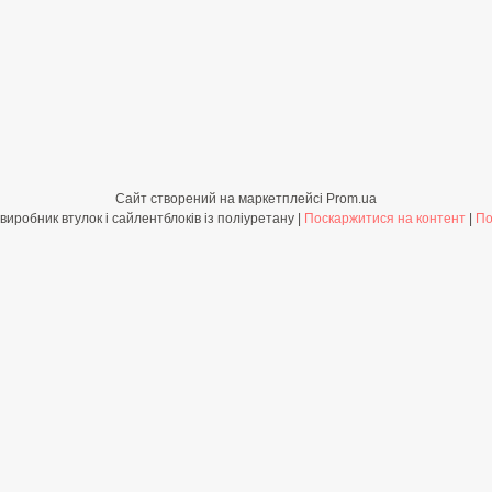
Сайт створений на маркетплейсі
Prom.ua
Shop-PolyBush.com.ua - виробник втулок і сайлентблоків із поліуретану |
Поскаржитися на контент
|
По