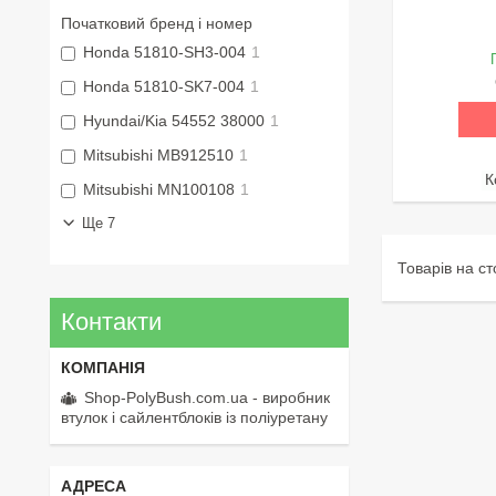
Початковий бренд і номер
Honda 51810-SH3-004
1
Honda 51810-SK7-004
1
Hyundai/Kia 54552 38000
1
Mitsubishi MB912510
1
Mitsubishi MN100108
1
Ще 7
Контакти
Shop-PolyBush.com.ua - виробник
втулок і сайлентблоків із поліуретану