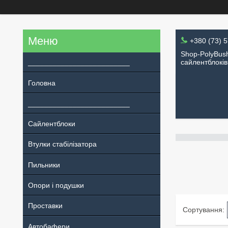
+380 (73) 
Shop-PolyBush
_________________________
сайлентблоків
Головна
_________________________
Сайлентблоки
Втулки стабілізатора
Пильники
Опори і подушки
Проставки
Автобафери