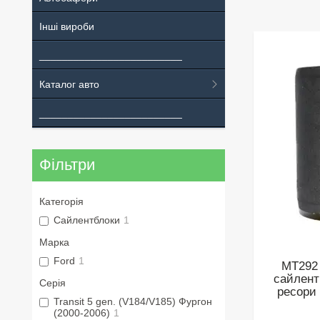
Інші вироби
_________________________
Каталог авто
_________________________
Фільтри
Категорія
Сайлентблоки
1
Марка
Ford
1
MT292
сайлент
Серія
ресори 
Transit 5 gen. (V184/V185) Фургон
(2000-2006)
1