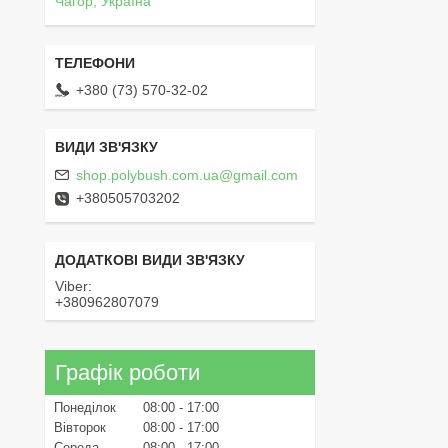
Чагор, Україна
+380 (73) 570-32-02
shop.polybush.com.ua@gmail.com
+380505703202
Viber
+380962807079
Графік роботи
Понеділок
08:00
17:00
Вівторок
08:00
17:00
Середа
08:00
17:00