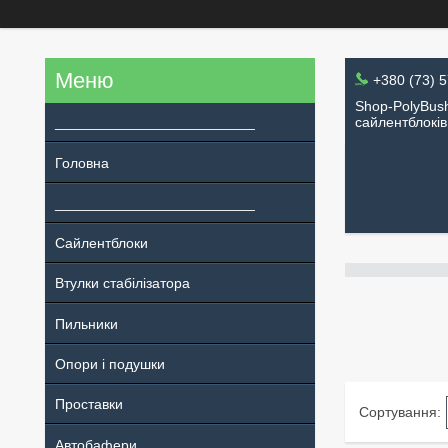
+380 (73) 
Shop-PolyBush
_________________________
сайлентблоків
Головна
_________________________
Сайлентблоки
Втулки стабілізатора
Пильники
Опори і подушки
Проставки
Автобафери