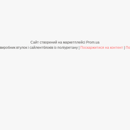
Сайт створений на маркетплейсі
Prom.ua
Shop-PolyBush.com.ua - виробник втулок і сайлентблоків із поліуретану |
Поскаржитися на контент
|
По