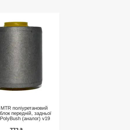
 MTR поліуретановий
блок передній, задньої
PolyBush (аналог) v19
772 ₴