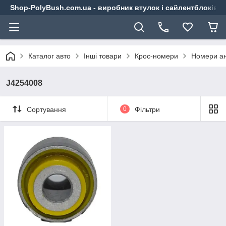
Shop-PolyBush.com.ua - виробник втулок і сайлентблоків із
Каталог авто
Інші товари
Крос-номери
Номери ан
J4254008
Сортування
0
Фільтри