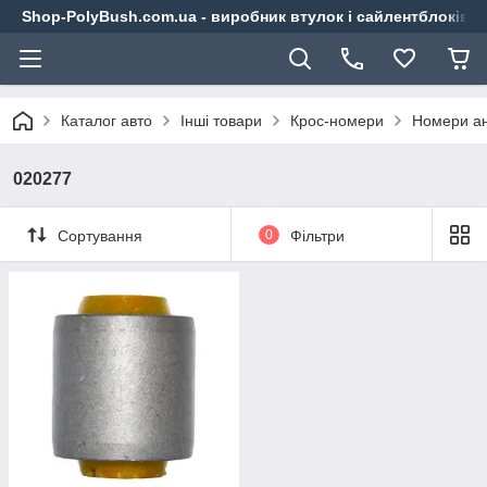
Shop-PolyBush.com.ua - виробник втулок і сайлентблоків із
Каталог авто
Інші товари
Крос-номери
Номери ан
020277
Сортування
0
Фільтри