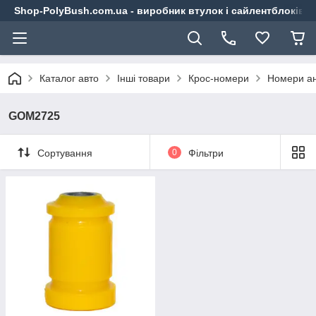
Shop-PolyBush.com.ua - виробник втулок і сайлентблоків із
Каталог авто
Інші товари
Крос-номери
Номери ан
GOM2725
Сортування
0
Фільтри