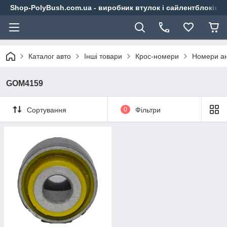
Shop-PolyBush.com.ua - виробник втулок і сайлентблоків із
Каталог авто
Інші товари
Крос-номери
Номери ан
GOM4159
Сортування
0
Фільтри