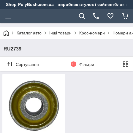
Shop-PolyBush.com.ua - виробник втулок і сайлентблоків із
Каталог авто
Інші товари
Крос-номери
Номери ан
RU2739
Сортування
0
Фільтри