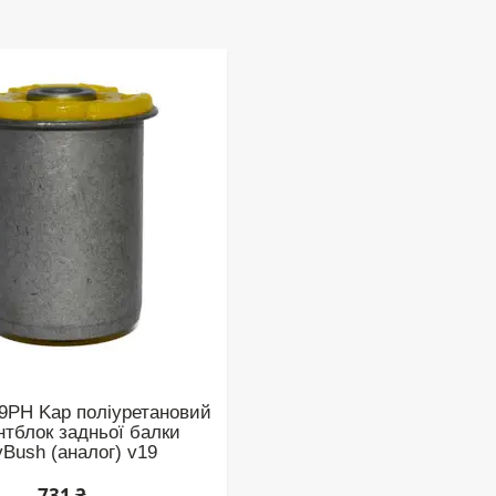
9PH Kap поліуретановий
нтблок задньої балки
yBush (аналог) v19
731 ₴