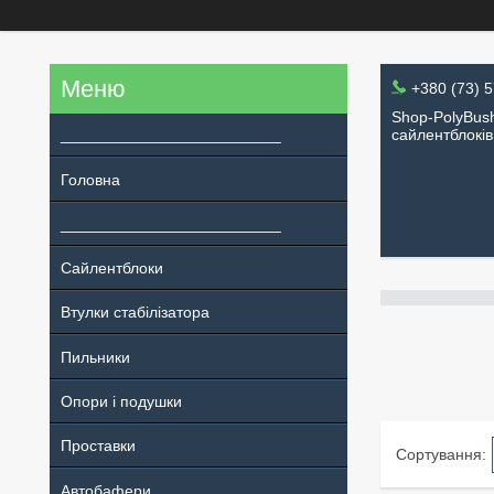
+380 (73) 
Shop-PolyBush
_________________________
сайлентблоків
Головна
_________________________
Сайлентблоки
Втулки стабілізатора
Пильники
Опори і подушки
Проставки
Автобафери