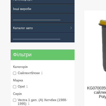
Інші вироби
_________________________
Каталог авто
_________________________
Фільтри
Категорія
Сайлентблоки
1
Марка
Opel
1
KG070035
сайле
Серія
Pol
Vectra 1 gen. (A) Хетчбек (1988-
1995)
1