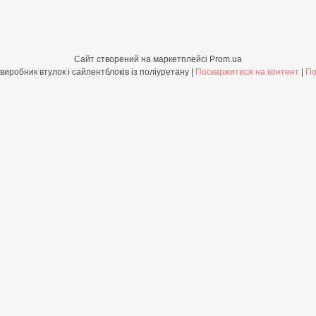
Сайт створений на маркетплейсі
Prom.ua
Shop-PolyBush.com.ua - виробник втулок і сайлентблоків із поліуретану |
Поскаржитися на контент
|
По